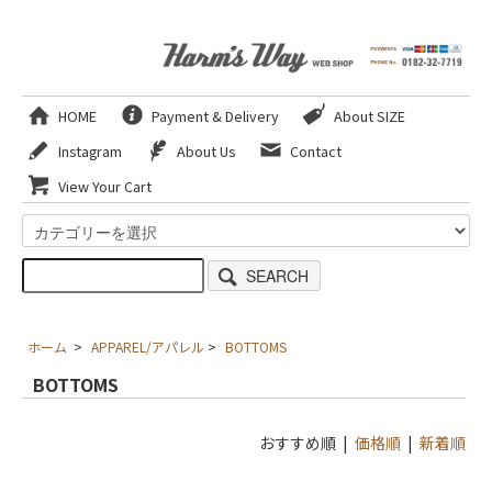
HOME
Payment & Delivery
About SIZE
Instagram
About Us
Contact
View Your Cart
SEARCH
ホーム
>
APPAREL/アパレル
>
BOTTOMS
BOTTOMS
おすすめ順 |
価格順
|
新着順