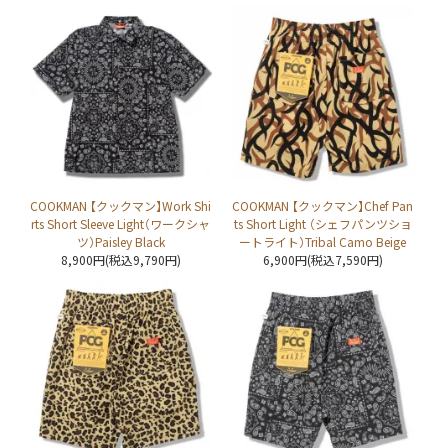
COOKMAN 【クックマン】Work Shi
COOKMAN 【クックマン】Chef Pan
rts Short Sleeve Light（ワークシャ
ts Short Light （シェフパンツショ
ツ）Paisley Black
ートライト）Tribal Camo Beige
8,900円(税込9,790円)
6,900円(税込7,590円)