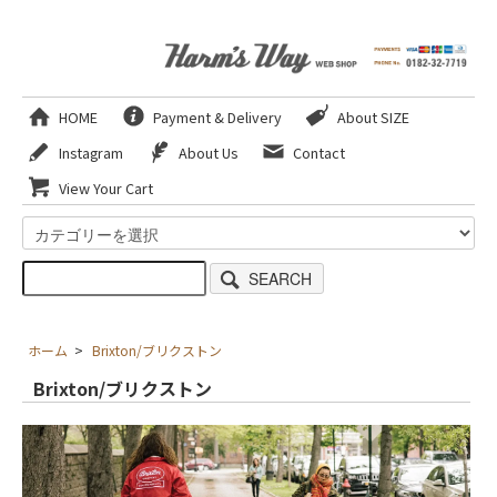
HOME
Payment & Delivery
About SIZE
Instagram
About Us
Contact
View Your Cart
SEARCH
ホーム
>
Brixton/ブリクストン
Brixton/ブリクストン