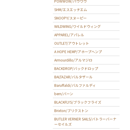
POWWOW/パウワウ
SHM/エスエッチエム
SNOOPY/スヌーピー
WILDWING/ワイルドウィング
APPAREL/アパレル
OUTLET/アウトレット
A HOPE HEMP/アホープヘンプ
Armourdillo/アルマジロ
BACKDROP/バックドロップ
BALTAZAR/バルタザール
Baruffaldi/バルファルディ
bern/バーン
BLACKFLYS/ブラックフライズ
Brixton/ブリクストン
BUTLER VERNER SAILS/バトラーバーナ
ーセイルズ