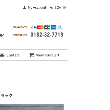
My Account
LOG-IN
Contact
View Your Cart
 ブラック