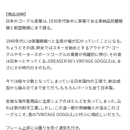
【商品説明】
日本のゴーグル産業は、1930年代後半に軍需である軍納品防塵眼
鏡と航空眼鏡にまで遡る。
1940年代には保護眼鏡へと生産の幅が広がっていくことになる。
ちょうどその頃、欧米ではスキーを始めとするアウトドア・ゴー
グルやモータースポーツゴーグルの需要が飛躍的に伸び、その波
は日本へとやってくる。GREASER 60’s VINTAGE GOGGLEは、ま
さにその時代のそのもの。
今では極々少数となってしまっている日本国内の工場で、射出成
型から組み立てまで全て行う。もちろんパーツも全て日本製。
安価な海外製商品に生産シェアのほとんどを失ってしまった、云
わば家内制手工業。しかし、この道一筋の熟練職人が造るこのゴ
ーグルこそ、真の『VINTAGE GOGGLE』と呼ぶに相応しいだろう。
フレーム上部には曇りを防ぐ通気孔付き。