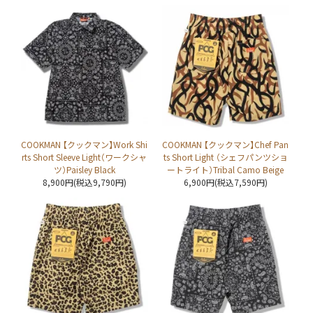
COOKMAN 【クックマン】Work Shi
COOKMAN 【クックマン】Chef Pan
rts Short Sleeve Light（ワークシャ
ts Short Light （シェフパンツショ
ツ）Paisley Black
ートライト）Tribal Camo Beige
8,900円(税込9,790円)
6,900円(税込7,590円)