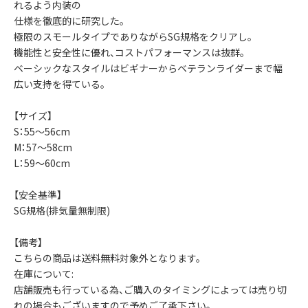
れるよう内装の
仕様を徹底的に研究した。
極限のスモールタイプでありながらSG規格をクリアし。
機能性と安全性に優れ、コストパフォーマンスは抜群。
ベーシックなスタイルはビギナーからベテランライダーまで幅
広い支持を得ている。
【サイズ】
S：55～56cm
M：57～58cm
L：59～60cm
【安全基準】
SG規格(排気量無制限)
【備考】
こちらの商品は送料無料対象外となります。
在庫について:
店舗販売も行っている為、ご購入のタイミングによっては売り切
れの場合もございますので予めご了承下さい。