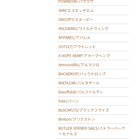
POWWOW/パウワウ
SHM/エスエッチエム
SNOOPY/スヌーピー
WILDWING/ワイルドウィング
APPAREL/アパレル
OUTLET/アウトレット
A HOPE HEMP/アホープヘンプ
Armourdillo/アルマジロ
BACKDROP/バックドロップ
BALTAZAR/バルタザール
Baruffaldi/バルファルディ
bern/バーン
BLACKFLYS/ブラックフライズ
Brixton/ブリクストン
BUTLER VERNER SAILS/バトラーバーナ
ーセイルズ