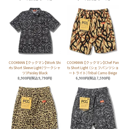
COOKMAN 【クックマン】Work Shi
COOKMAN 【クックマン】Chef Pan
rts Short Sleeve Light（ワークシャ
ts Short Light （シェフパンツショ
ツ）Paisley Black
ートライト）Tribal Camo Beige
8,900円(税込9,790円)
6,900円(税込7,590円)