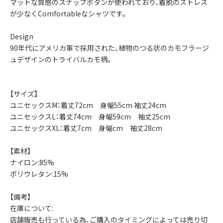
マットな質感のスナップボタンが使われており、着脱のストレス
が少なくComfortableなシャツです。
Design
90年代にアメリカ軍で採用された、植物のつる状のカモフラージ
ュデザインのトライバルカモ柄。
【サイズ】
ユニセックスM：着丈72cm 身幅55cm 袖丈24cm
ユニセックスL：着丈74cm 身幅59cm 袖丈25cm
ユニセックスXL：着丈7cm 身幅cm 袖丈28cm
【素材】
ナイロン:85%
ポリウレタン:15%
【備考】
在庫について:
店舗販売も行っている為、ご購入のタイミングによっては売り切