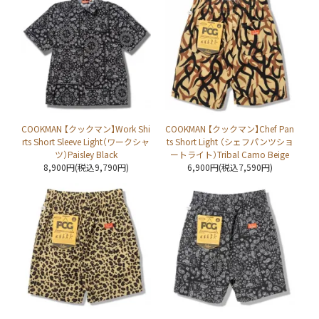
COOKMAN 【クックマン】Work Shi
COOKMAN 【クックマン】Chef Pan
rts Short Sleeve Light（ワークシャ
ts Short Light （シェフパンツショ
ツ）Paisley Black
ートライト）Tribal Camo Beige
8,900円(税込9,790円)
6,900円(税込7,590円)