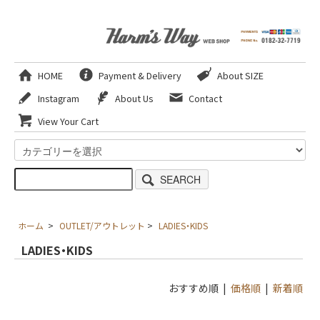
HOME
Payment & Delivery
About SIZE
Instagram
About Us
Contact
View Your Cart
SEARCH
ホーム
>
OUTLET/アウトレット
>
LADIES・KIDS
LADIES・KIDS
おすすめ順 |
価格順
|
新着順