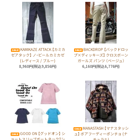
KAMIKAZE ATTACK 【カミカ
BACKDROP 【バックドロッ
ゼアタック】 ノ・ビールカミカゼ
プ×ディッキーズ】 クロスボーン
(レディース / ブルー)
ガールズ パンツ （ベージュ）
8,960円(税込9,856円)
6,160円(税込6,776円)
MANASTASH 【マナスタッシ
GOOD ON 【グッドオン】 シ
ュ】 ボアフーディーポンチョ (ナ
ョートスリーブボートネックTシ
チュラル)